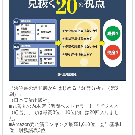
『決算書の違和感からはじめる「経営分析」（第3
刷）』
（日本実業出版社）
■丸善丸の内本店【週間ベストセラー】『ビジネス
（経営）』では最高3位、10位内には20回入りまし
た。
■Amazon売れ筋ランキング最高1,618位、会計基準1
位、財務諸表3位