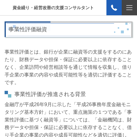
資金繰り・経営改善の支援コンサルタント
事業性評価融資
事業性評価とは、銀行が企業に融資等の支援をするのにあ
たり、財務データや担保・保証に必要以上に依存すること
なく、企業訪問や経営相談等を通じて情報を収集し、借り
手企業の事業の内容や成長可能性等を適切に評価すること
です。
事業性評価が推進される背景
金融庁が平成
26
年
9
月に示した「平成
26
事務年度金融モニ
タリング基本方針」において、重点施策の１つである「事
業性評価に基づく融資等」については、「金融機関は、財
務データや担保・保証に必要以上に依存することなく、借
り手企業の事業の内容や成長可能性などを適切に評価し