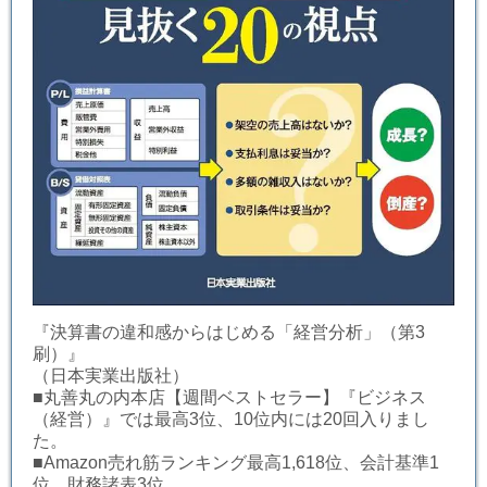
『決算書の違和感からはじめる「経営分析」（第3
刷）』
（日本実業出版社）
■丸善丸の内本店【週間ベストセラー】『ビジネス
（経営）』では最高3位、10位内には20回入りまし
た。
■Amazon売れ筋ランキング最高1,618位、会計基準1
位、財務諸表3位