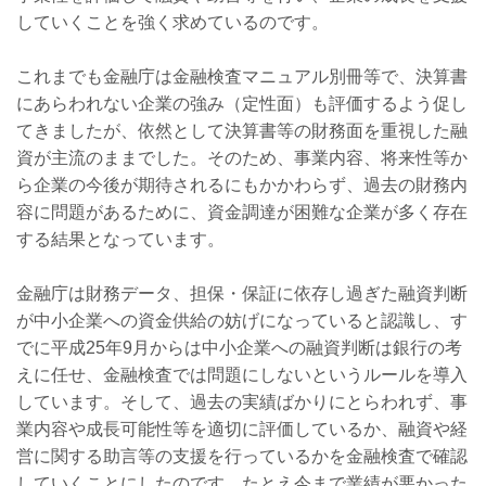
していくことを強く求めているのです。
これまでも金融庁は金融検査マニュアル別冊等で、決算書
にあらわれない企業の強み（定性面）も評価するよう促し
てきましたが、依然として決算書等の財務面を重視した融
資が主流のままでした。そのため、事業内容、将来性等か
ら企業の今後が期待されるにもかかわらず、過去の財務内
容に問題があるために、資金調達が困難な企業が多く存在
する結果となっています。
金融庁は財務データ、担保・保証に依存し過ぎた融資判断
が中小企業への資金供給の妨げになっていると認識し、す
でに平成
25
年
9
月からは中小企業への融資判断は銀行の考
えに任せ、金融検査では問題にしないというルールを導入
しています。そして、過去の実績ばかりにとらわれず、事
業内容や成長可能性等を適切に評価しているか、融資や経
営に関する助言等の支援を行っているかを金融検査で確認
していくことにしたのです。たとえ今まで業績が悪かった