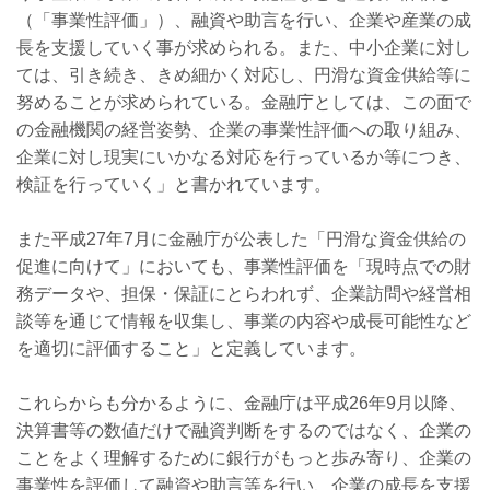
（「事業性評価」）、融資や助言を行い、企業や産業の成
長を支援していく事が求められる。また、中小企業に対し
ては、引き続き、きめ細かく対応し、円滑な資金供給等に
努めることが求められている。金融庁としては、この面で
の金融機関の経営姿勢、企業の事業性評価への取り組み、
企業に対し現実にいかなる対応を行っているか等につき、
検証を行っていく」と書かれています。
また平成
27
年
7
月に金融庁が公表した「円滑な資金供給の
促進に向けて」においても、事業性評価を「現時点での財
務データや、担保・保証にとらわれず、企業訪問や経営相
談等を通じて情報を収集し、事業の内容や成長可能性など
を適切に評価すること」と定義しています。
これらからも分かるように、金融庁は平成
26
年
9
月以降、
決算書等の数値だけで融資判断をするのではなく、企業の
ことをよく理解するために銀行がもっと歩み寄り、企業の
事業性を評価して融資や助言等を行い、企業の成長を支援