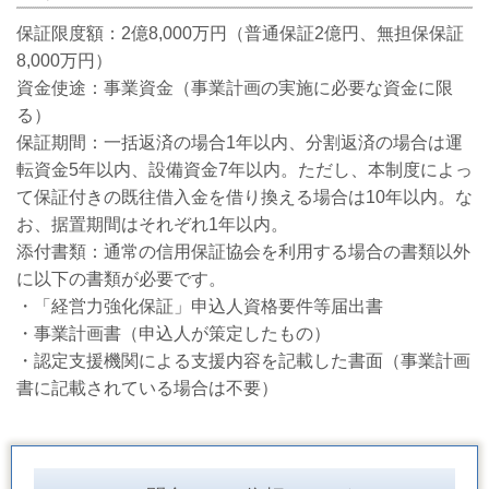
保証限度額：
2
億
8,000
万円（普通保証
2
億円、無担保保証
8,000
万円）
資金使途：事業資金（事業計画の実施に必要な資金に限
る）
保証期間：一括返済の場合
1
年以内、分割返済の場合は運
転資金
5
年以内、設備資金
7
年以内。ただし、本制度によっ
て保証付きの既往借入金を借り換える場合は
10
年以内。な
お、据置期間はそれぞれ
1
年以内。
添付書類：通常の信用保証協会を利用する場合の書類以外
に以下の書類が必要です。
・「経営力強化保証」申込人資格要件等届出書
・事業計画書（申込人が策定したもの）
・認定支援機関による支援内容を記載した書面（事業計画
書に記載されている場合は不要）