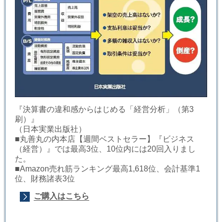
『決算書の違和感からはじめる「経営分析」（第3
刷）』
（日本実業出版社）
■丸善丸の内本店【週間ベストセラー】『ビジネス
（経営）』では最高3位、10位内には20回入りまし
た。
■Amazon売れ筋ランキング最高1,618位、会計基準1
位、財務諸表3位
ご購入はこちら