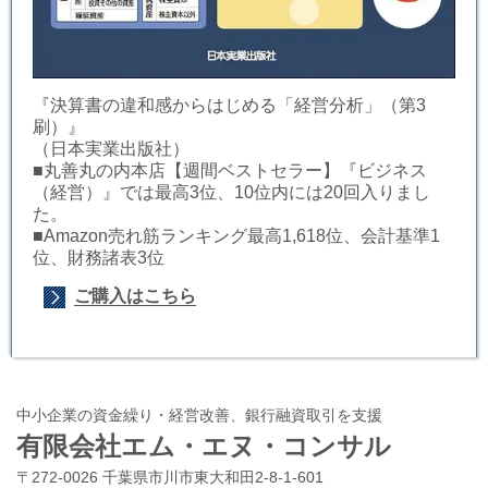
『決算書の違和感からはじめる「経営分析」（第3
刷）』
（日本実業出版社）
■丸善丸の内本店【週間ベストセラー】『ビジネス
（経営）』では最高3位、10位内には20回入りまし
た。
■Amazon売れ筋ランキング最高1,618位、会計基準1
位、財務諸表3位
ご購入はこちら
中小企業の資金繰り・経営改善、銀行融資取引を支援
有限会社エム・エヌ・コンサル
〒272-0026 千葉県市川市東大和田2-8-1-601