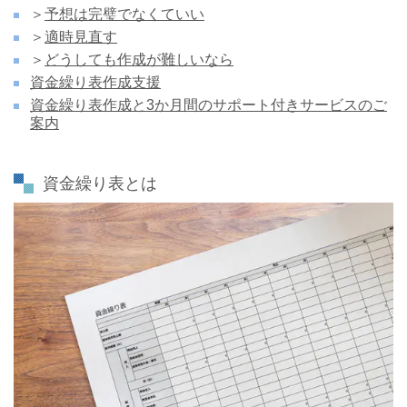
＞
予想は完璧でなくていい
＞
適時見直す
＞
どうしても作成が難しいなら
資金繰り表作成支援
資金繰り表作成と3か月間のサポート付きサービスのご
案内
資金繰り表とは