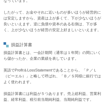
なっています。
したがって、お金やそれに近いものが多いほうが経営的に
は安定しますから、資産は上が多くて、下が少ないほうが
良いといえます。
逆に負債や資本のある右側は、下が多
く、上が少ないほうが経営の安定上好ましいといえます。
損益計算書
損益計算書とは、一会計期間（通常は１年間）の間にいく
ら儲かったか、企業の業績を表しています。
英語で
Profit
＆
LossStatement
であることから、「Ｐ／Ｌ
（ピーエル）」と略して呼ばれ、「Ｂ／Ｓ同様に銀行では
よく使われます。
損益計算書には利益が５つあります。売上総利益、営業利
益、経常利益、税引前当期純利益、当期純利益です。