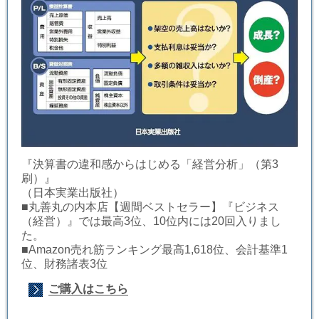
『決算書の違和感からはじめる「経営分析」（第3
刷）』
（日本実業出版社）
■丸善丸の内本店【週間ベストセラー】『ビジネス
（経営）』では最高3位、10位内には20回入りまし
た。
■Amazon売れ筋ランキング最高1,618位、会計基準1
位、財務諸表3位
ご購入はこちら