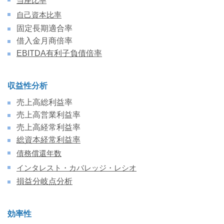
当座比率
自己資本比率
固定長期適合率
借入金月商倍率
EBITDA
有利子負債倍率
収益性分析
売上高総利益率
売上高営業利益率
売上高経常利益率
総資本経常利益率
債務償還年数
インタレスト・カバレッジ・レシオ
損益分岐点分析
効率性