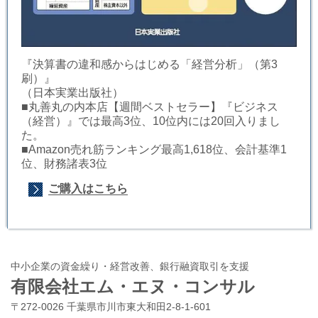
『決算書の違和感からはじめる「経営分析」（第3
刷）』
（日本実業出版社）
■丸善丸の内本店【週間ベストセラー】『ビジネス
（経営）』では最高3位、10位内には20回入りまし
た。
■Amazon売れ筋ランキング最高1,618位、会計基準1
位、財務諸表3位
ご購入はこちら
中小企業の資金繰り・経営改善、銀行融資取引を支援
有限会社エム・エヌ・コンサル
〒272-0026 千葉県市川市東大和田2-8-1-601