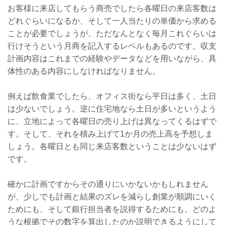
お客様に来店してもらう商売でしたら各曜日の来店客数は
どれぐらいになるか、そして一人当たりの単価から求める
ことが必要でしょうが、ただなんとなく毎月これぐらいは
行けそうという月商を記入するレベルもあるのです。収支
計画内容はこれまでの経験やデータなどを用いながら、具
体性のある内容にしなければなりません。
例えば飲食業でしたら、オフィス街なら平日は多く、土日
は少ないでしょう。逆に住宅地なら土日が多いというよう
に、立地によって各曜日の売り上げは異なってくるはずで
す。そして、それを積み上げて
1
か月の売上高を予想しま
しょう。各曜日とも同じ来店客数ということは少ないはず
です。
確かに計画ですからその通りにいかないかもしれません
が、少しでも計画と結果のズレを減らし創業が順調にいく
ためにも、そして銀行担当者を説得するためにも、どのよ
うな根拠でその数字を算出したのか説明できるようにして