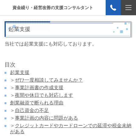
資金繰り・経営改善の支援コンサルタント
起業支援
当社では起業支援にも対応しております。
目次
起業支援
＞
ぜひ一度相談してみませんか？
＞
事業計画書の作成支援
＞
夜間や休日でも対応します
創業融資で断られる理由
＞
自己資金の不足
＞
事業計画の内容に問題がある
＞
クレジットカードやカードローンでの延滞や税金未納
がある