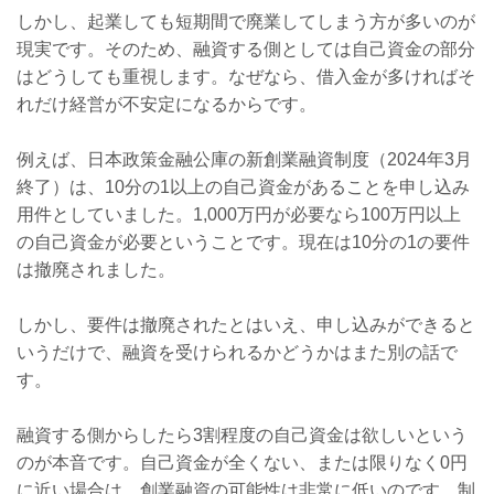
しかし、起業しても短期間で廃業してしまう方が多いのが
現実です。そのため、融資する側としては自己資金の部分
はどうしても重視します。なぜなら、借入金が多ければそ
れだけ経営が不安定になるからです。
例えば、日本政策金融公庫の新創業融資制度（2024年3月
終了）は、
10
分の
1
以上の自己資金があることを申し込み
用件としていました。
1,000
万円が必要なら
100
万円以上
の自己資金が必要ということです。現在は10分の1の要件
は撤廃されました。
しかし、要件は撤廃されたとはいえ、申し込みができると
いうだけで、融資を受けられるかどうかはまた別の話で
す。
融資する側からしたら
3
割程度の自己資金は欲しいという
のが本音です。自己資金が全くない、または限りなく
0
円
に近い場合は、創業融資の可能性は非常に低いのです。制