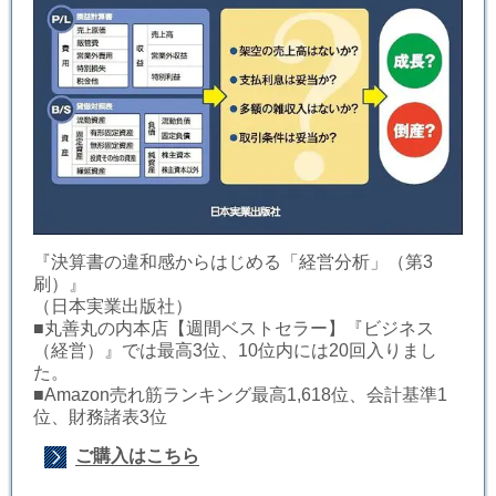
『決算書の違和感からはじめる「経営分析」（第3
刷）』
（日本実業出版社）
■丸善丸の内本店【週間ベストセラー】『ビジネス
（経営）』では最高3位、10位内には20回入りまし
た。
■Amazon売れ筋ランキング最高1,618位、会計基準1
位、財務諸表3位
ご購入はこちら