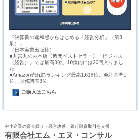
『決算書の違和感からはじめる「経営分析」（第3
刷）』
（日本実業出版社）
■丸善丸の内本店【週間ベストセラー】『ビジネス
（経営）』では最高3位、10位内には20回入りまし
た。
■Amazon売れ筋ランキング最高1,618位、会計基準1
位、財務諸表3位
ご購入はこちら
中小企業の資金繰り・経営改善、銀行融資取引を支援
有限会社エム・エヌ・コンサル