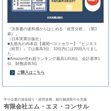
『決算書の違和感からはじめる「経営分析」（第3
刷）』
（日本実業出版社）
■丸善丸の内本店【週間ベストセラー】『ビジネス
（経営）』では最高3位、10位内には20回入りまし
た。
■Amazon売れ筋ランキング最高1,618位、会計基準1
位、財務諸表3位
ご購入はこちら
中小企業の資金繰り・経営改善、銀行融資取引を支援
有限会社エム・エヌ・コンサル