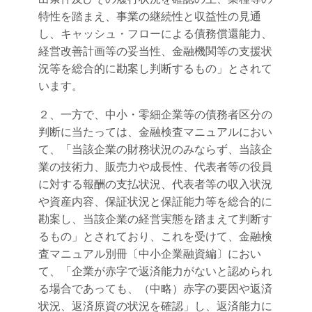
特性を踏まえ、事業の継続性と収益性の見通
し、キャッシュ・フローによる債務償還能力、
経営改善計画等の妥当性、金融機関等の支援状
況等を総合的に勘案し判断するもの」とされて
います。
２、一方で、中小・零細企業等の債務者区分の
判断に当たっては、金融検査マニュアルにおい
て、「当該企業の財務状況のみならず、当該企
業の技術力、販売力や成長性、代表者等の役員
に対する報酬の支払状況、代表者等の収入状況
や資産内容、保証状況と保証能力等を総合的に
勘案し、当該企業の経営実態を踏まえて判断す
るもの」とされており、これを受けて、金融検
査マニュアル別冊〔中小企業融資編〕におい
て、「企業が赤字で返済能力がないと認められ
る場合であっても、（中略）赤字の要因や返済
状況、返済原資の状況を確認」し、返済能力に