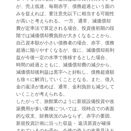
が、売上低迷、毎期赤字、債務超過という面の
みを捉えれば、要注意先以下に相当する可能性
が高いと考えられる。 一方、通常、減価償却
費が定率法で算定される場合、投資後初期の段
階では減価償却費負担が大きくなることから、
自己資本額が小さい債務者の場合、赤字、債務
超過に陥りやすくなるが、仮に、減価償却前利
益が今後一定の水準で推移するとした場合、
時間の経過とともに、減価償却費の減少から、
減価償却後利益は黒字へと好転し、債務超過額
も徐々に解消していくこととなる。また、借入
金の返済が進めば、通常、金利負担も減少して
いくことが考えられる。
したがって、旅館業のように新規設備投資や改
築費用が多い業種については、現時点での表面
的な収支、財務状況のみならず、赤字の要因、
新規投資計画に沿った収益・ 返済原資が確保
されているのか否か、今後の売上の改善見込み