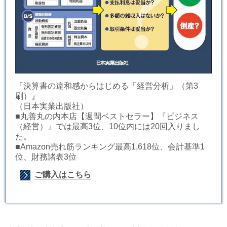
『決算書の違和感からはじめる「経営分析」（第3
刷）』
（日本実業出版社）
■丸善丸の内本店【週間ベストセラー】『ビジネス
（経営）』では最高3位、10位内には20回入りまし
た。
■Amazon売れ筋ランキング最高1,618位、会計基準1
位、財務諸表3位
ご購入はこちら