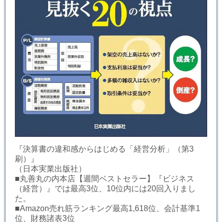
『決算書の違和感からはじめる「経営分析」（第3
刷）』
（日本実業出版社）
■丸善丸の内本店【週間ベストセラー】『ビジネス
（経営）』では最高3位、10位内には20回入りまし
た。
■Amazon売れ筋ランキング最高1,618位、会計基準1
位、財務諸表3位