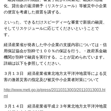
化、貸出金の返済猶予（リスケジュール）等被災中小企業
の便宜を考慮した措置を講ずる。
といった、できるだけスピーディーな審査で新規の融資、
そしてリスケジュールに応じてくださいということで
す。
経済産業省が発表した中小企業の支援内容については
・信
用保証協会が別枠で１００％の保証を行う。
・政府系金融
機関が別枠で融資を実行する。
ことが定められています。
詳細は以下を参照してください。
３月１３日 経済産業省
東北地方太平洋沖地震等による災
害の激甚災害の指定及び被災中小企業者対策について
http://www.meti.go.jp/press/20110313003/20110313003.ht
ml
３月１４日 経済産業省
平成２３年東北地方太平洋沖地震