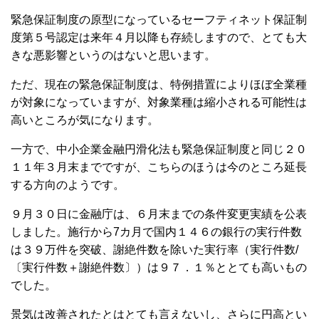
緊急保証制度の原型になっているセーフティネット保証制
度第５号認定は来年４月以降も存続しますので、とても大
きな悪影響というのはないと思います。
ただ、現在の緊急保証制度は、特例措置によりほぼ全業種
が対象になっていますが、対象業種は縮小される可能性は
高いところが気になります。
一方で、中小企業金融円滑化法も緊急保証制度と同じ２０
１１年３月末までですが、こちらのほうは今のところ延長
する方向のようです。
９月３０日に金融庁は、６月末までの条件変更実績を公表
しました。施行から7カ月で国内１４６の銀行の実行件数
は３９万件を突破、謝絶件数を除いた実行率（実行件数/
〔実行件数＋謝絶件数〕）は９７．１％ととても高いもの
でし
た。
景気は改善されたとはとても言えないし、さらに円高とい