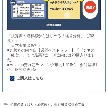
『決算書の違和感からはじめる「経営分析」（第3
刷）』
（日本実業出版社）
■丸善丸の内本店【週間ベストセラー】『ビジネス
（経営）』では最高3位、10位内には20回入りまし
た。
■Amazon売れ筋ランキング最高1,618位、会計基準1
位、財務諸表3位
ご購入はこちら
中小企業の資金繰り・経営改善、銀行融資取引を支援