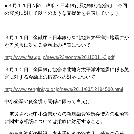
●３月１１日以降、政府・日本銀行及び銀行協会は、今回
の震災に対して以下のような支援策を発表しています。
３月１１日 金融庁・日本銀行
東北地方太平洋沖地震にか
かる災害に対する金融上の措置について
http://www.fsa.go.jp/news/22/sonota/20110311-3.pdf
３月１２日 全国銀行協会
東北地方太平洋沖地震に係る災
害に対する金融上の措置への対応について
http://www.zenginkyo.or.jp/news/2011/03/12194500.html
中小企業の資金繰り関係に限って言えば、
・被災された中小企業からの新規融資や既存借入の返済等
に関する相談については柔軟に対応すること。
・融資相談所の開設、審査手続きの簡素化、融資の迅速