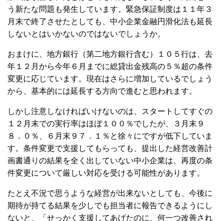
う新たな問題も発生しています。緊急保証制度は１１年３
月末で終了させたとしても、中小企業金融円滑化法も延長
しないとはいかないのではないでしょうか。
おまけに、地方銀行（第二地方銀行含む）１０５行は、去
年１２月から今年６月までに総貸出金残高の５％超の条件
変更に応じています。現在はさらに増加しているでしょう
から、基本的には延長する方向で進むと思われます。
しかし注意しなければいけないのは、スタートしてすぐの
１２月末での実行率はほぼ１００％でしたが、３月末９
８．０％、６月末９７．１％と徐々にですが低下していま
す。条件変更で支援してもらっても、提出した経営改善計
画書通りの結果を全く出していない中小企業は、再度の条
件変更について厳しい対応を受ける可能性があります。
たとえ不況で思うような経営が出来ないとしても、今後に
期待が持てる結果を少しでも担当者に報告できるようにし
ないと、「せっかく支援してあげたのに、何一つ改善され